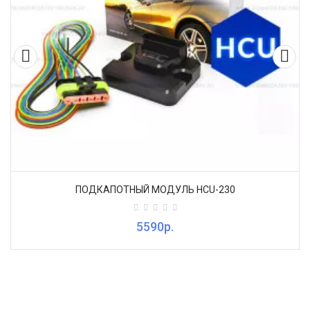
Функционал иммобилайзера в Slave-сигнализации
Призрак 710
В систему Призрак 710 встроен
иммобилайзер
, который не
позволит запустить двигатель и начать движение при
отсутствии ввода PIN-кода. Индивидуальный код является
комбинацией из 4 разных чисел (разрядность от 1 до 4) и
задаётся самим пользователем и вводится через штатные
кнопки в салоне автомобиля.
Если код не введен, или введен не верно – двигатель
ПОДКАПОТНЫЙ МОДУЛЬ HCU-230
заглохнет, а автомобиль не сможет проехать и нескольких
метров.
5590р.
Автосигнализация также оснащена функцией AntiHiJack,
которая по определенным алгоритмам считывает события,
происходящие с автомобилем (в алгоритмах учитываются
факты открывания дверей, наличие или отсутствие