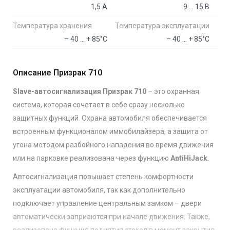
1,5 А
9 … 15 В
Температура хранения
Температура эксплуатации
– 40 … + 85°С
– 40 … + 85°С
Описание Призрак 710
Slave-автосигнализация Призрак 710
– это охранная
система, которая сочетает в себе сразу несколько
защитных функций. Охрана автомобиля обеспечивается
встроенным функционалом иммобилайзера, а защита от
угона методом разбойного нападения во время движения
или на парковке реализована через функцию
AntiHiJack
.
Автосигнализация повышает степень комфортности
эксплуатации автомобиля, так как дополнительно
подключает управление центральным замком – двери
автоматически заприаются при начале движения. Также,
реализована функция поднятия стекол в момент закрытия