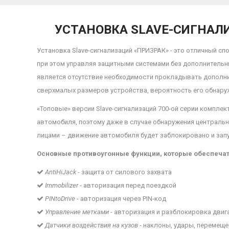
УСТАНОВКА SLAVE-СИГНАЛИ
Установка Slave-сигнализаций «ПРИЗРАК» - это отличный сп
при этом управляя защитными системами без дополнительн
является отсутствие необходимости прокладывать дополни
сверхмалых размеров устройства, вероятность его обнаруж
«Топовые» версии Slave-сигнализаций 700-ой серии компле
автомобиля, поэтому даже в случае обнаружения центральн
лицами – движение автомобиля будет заблокировано и зап
Основные противоугонные функции, которые обеспечат
AntiHiJack
- защита от силового захвата
Immobilizer
- авторизация перед поездкой
PINtoDrive
- авторизация через PIN-код
Управление метками
- авторизация и разблокировка двиг
Датчики воздействия на кузов
- наклоны, удары, перемеще