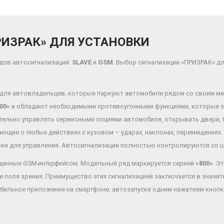
ИЗРАК» ДЛЯ УСТАНОВКИ
идов автосигнализаций:
SLAVE
и
GSM
. Выбор сигнализации «ПРИЗРАК» д
для автовладельцев, которые паркуют автомобили рядом со своим мес
00»
и обладают необходимыми противоугонными функциями, которые з
ельно управлять сервисными опциями автомобиля, открывать двери, ба
щие о любых действиях с кузовом – ударах, наклонах, перемещениях.
ки для управления. Автосигнализации полностью контролируются со 
ащенные
GSM-интерфейсом
. Модельный ряд маркируется серией
«800»
. Э
 поля зрения. Преимущество этих сигнализацией заключается в значи
мобильное приложение на смартфоне, автозапуске одним нажатием кноп