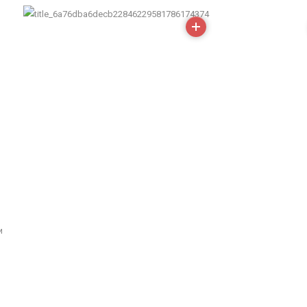
More
и