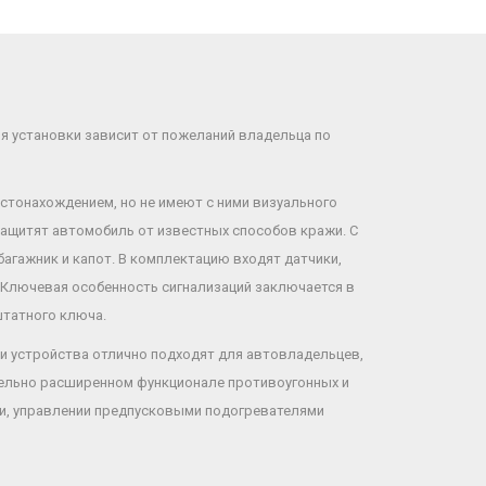
ля установки зависит от пожеланий владельца по
тонахождением, но не имеют с ними визуального
ащитят автомобиль от известных способов кражи. С
гажник и капот. В комплектацию входят датчики,
 Ключевая особенность сигнализаций заключается в
штатного ключа.
ти устройства отлично подходят для автовладельцев,
тельно расширенном функционале противоугонных и
ки, управлении предпусковыми подогревателями