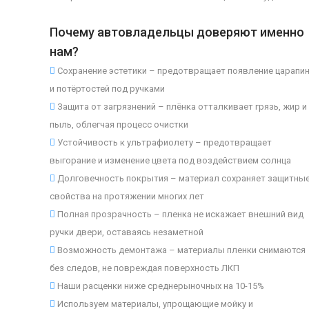
Почему автовладельцы доверяют именно
нам?
Сохранение эстетики – предотвращает появление царапи
и потёртостей под ручками
Защита от загрязнений – плёнка отталкивает грязь, жир и
пыль, облегчая процесс очистки
Устойчивость к ультрафиолету – предотвращает
выгорание и изменение цвета под воздействием солнца
Долговечность покрытия – материал сохраняет защитны
свойства на протяжении многих лет
Полная прозрачность – пленка не искажает внешний вид
ручки двери, оставаясь незаметной
Возможность демонтажа – материалы пленки снимаются
без следов, не повреждая поверхность ЛКП
Наши расценки ниже среднерыночных на 10-15%
Используем материалы, упрощающие мойку и